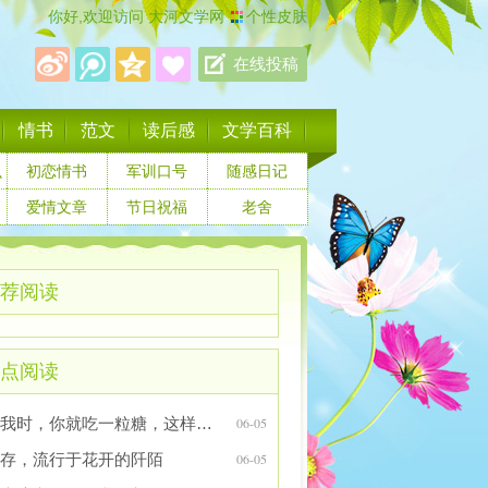
你好,欢迎访问
大河文学网
个性皮肤
在线投稿
情书
范文
读后感
文学百科
么
初恋情书
军训口号
随感日记
爱情文章
节日祝福
老舍
荐阅读
点阅读
想我时，你就吃一粒糖，这样的想念甜甜的
06-05
存，流行于花开的阡陌
06-05