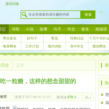
新
返回旧版
搜索
日记
诗歌
小说
故事
句子
作文
签名
祝福语
男生签名
好句子
鲁迅
经典日志
十万个为什
唯美网名
工作计划
现代诗歌
高中作文
微信网名
推
念日志
正文
吃一粒糖，这样的想念甜甜的
热
478
2017-06-05 13:35
推荐
发表于
被阅读
次
温
样的想