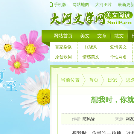
手机版
网站地图
大河图片
最新更
网站首页
美文
文章
散文
百家杂谈
张晓风
爱情美文
原创歌词
情感美文
个性网名
当前位置
首页
日记
思
想我时，你就
作者:
随风缘
来源:
网友
想我时，你就吃一粒糖，这