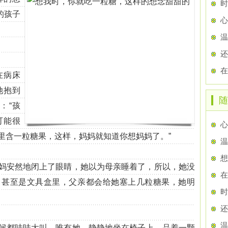
时
的孩子
温
在
在病床
她抱到
随
：“孩
可能很
里含一粒糖果，这样，妈妈就知道你想妈妈了。”
温
安然地闭上了眼睛，她以为母亲睡着了，所以，她没
在
，甚至是文具盒里，父亲都会给她塞上几粒糖果，她明
时
温
都哇哇大叫，唯有她，静静地坐在椅子上，品着一颗