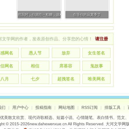
想我时，你就吃一粒糖，这样的想念甜甜的
在等你的寂寞季节
河文学网的作者，发表原创作品、分享您的心情！
请注册
伤感网名
愚人节
放弃
女生签名
微信网名
相信
席慕容
鬼故事
八月
七夕
超拽签名
唯美网名
我们
|
用户中心
|
投稿指南
|
网站地图
|
RSS订阅
|
排版工具
|
优美散文欣赏
、
现代诗歌精选
、
短篇小说
、
心情随笔
、
表白情书
、
范文
、
ght © 2015-
2026
new.dahewenxue.cn
All Rights Reserved.
大河文学网