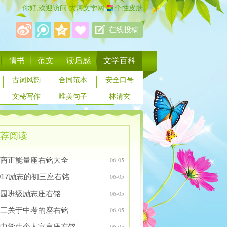
你好,欢迎访问
大河文学网
个性皮肤
在线投稿
情书
范文
读后感
文学百科
古词风韵
合同范本
安全口号
文秘写作
唯美句子
林清玄
荐阅读
商正能量座右铭大全
06-05
017励志的初三座右铭
06-05
园班级励志座右铭
06-05
三关于中考的座右铭
06-05
中学生个人宣言座右铭
06-05