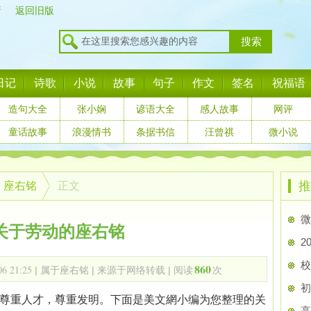
新
返回旧版
搜索
日记
诗歌
小说
故事
句子
作文
签名
祝福语
造句大全
张小娴
谚语大全
感人故事
网评
童话故事
浪漫情书
条据书信
汪曾祺
微小说
推
座右铭
正文
微
关于劳动的座右铭
2
校
860
06 21:25
| 属于
座右铭
| 来源于
网络转载
| 阅读
次
初
重人才，尊重发明。下面是美文網小编为您整理的关
高