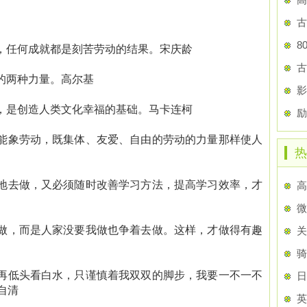
古
8
，任何成就都是刻苦劳动的结果。宋庆龄
古
的两种力量。高尔基
影
，是创造人类文化幸福的基础。马卡连柯
励
能象劳动，既集体、友爱、自由的劳动的力量那样使人
热
地去做，又必须随时改善学习方法，提高学习效率，才
高
微
做，而是人家没要我做也争着去做。这样，才做得有趣
关
骑
再低头看白水，只谨慎着我双双的脚步，我要一不一不
日
自清
英