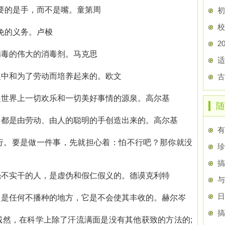
要的是手，而不是嘴。童第周
初
校
免的义务。卢梭
2
毒的伟大的消毒剂。马克思
适
中和为了劳动而培养起来的。欧文
古
世界上一切欢乐和一切美好事情的源泉。高尔基
随
都是由劳动、由人的聪明的手创造出来的。高尔基
有
行。要是做一件事，先就担心着：怕不行吧？那你就没
珍
搞
不实干的人，是虚伪和假仁假义的。德谟克利特
与
日
是任何不播种的地方，它是不会使其丰收的。赫尔岑
搞
然，在科学上除了汗流满面是没有其他获致的方法的;