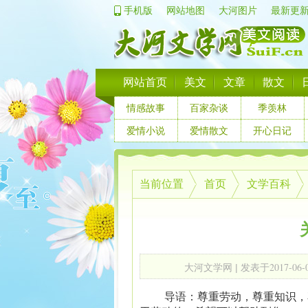
手机版
网站地图
大河图片
最新更
网站首页
美文
文章
散文
情感故事
百家杂谈
季羡林
爱情小说
爱情散文
开心日记
当前位置
首页
文学百科
2017-06-
大河文学网
| 发表于
导语：尊重劳动，尊重知识，尊