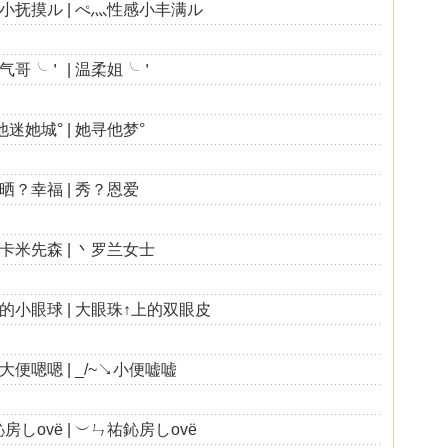
小抚摸ル | ぺ灬性感小丰满ル
气哥╰＇ | 温柔姐╰＇
他迷她城° | 她寻他梦°
晒？幸福 | 秀？恩爱
卡米先森 | 丶罗兰女士
的小眼球 | 大眼珠↑上的双眼皮
↘大便嗯嗯 | _/~↘小便嘘嘘
房しovё | ︶ㄣ祐鈊房しovё