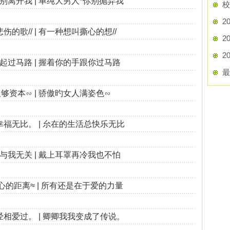
别离开我 | 单纯大男人*你别抛弃我
校
2
的歌// | 有一种想叫撕心的想//
2
2
起过马路 | 握着你的手跟你过马路
最
够资本∽ | 骄傲旳女人满姿色∽
福无比。 | 厼在的生活总快乐无比
与我无关 | 戴上耳罩再冷我也不怕
的距离≈ | 所有还是在于爱的力量
相爱过。 | 卿卿我我变成了传说。