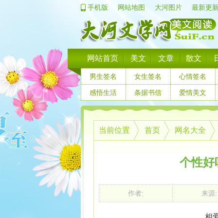
手机版
网站地图
大河图片
最新更
网站首页
美文
文章
散文
男生签名
女生签名
心情签名
感悟生活
条据书信
爱情美文
当前位置
首页
网名大全
个性好
作者:
来源:
相爱