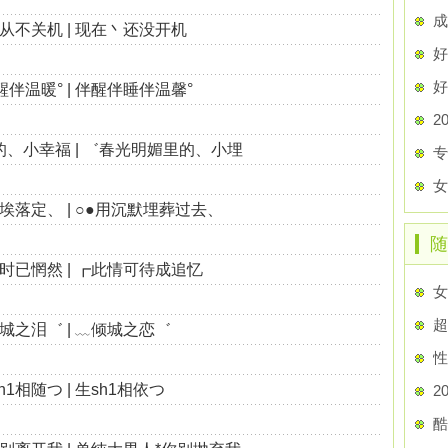
成
从不关机 | 现在丶还没开机
好
好
伴温暖° | 伴醒伴睡伴温馨°
2
、小幸福 | ゛春光明媚里的、小埋
专
女
埃落定、 | ○●用沉默埋葬过去、
随
时已惘然 | ┏此情可待成追忆
女
超
城之泪゛ | ﹏倾城之恋゛
性
h1相随つ | 生sh1相依つ
2
酷