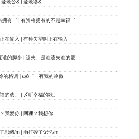
爱老公& | 爱老婆&
拥有゛ | 有资格拥有的不是幸福゛
正在输入 | 有种失望叫正在输入
谁的脚步 | 遗失、是谁遗失谁的爱
伱的格调 | ωǒ゛︷有我的冷傲
福的戏。 | 〆听幸福的歌。
？我爱你 | 阿狸？我想你
了思绪/m | 雨打碎了记忆/m