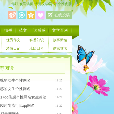
你好,欢迎访问
大河文学网
个性皮肤
在线投稿
情书
范文
读后感
文学百科
优秀作文
科普知识
故事新编
爱情日记
班级口号
伤感签名
荐阅读
拽的女生个性网名
11-22
感的女生个性网名
11-22
017qq伤感个性网名女生冷淡
11-22
园时尚流行风qq网名
11-22
017最新网名
11-22