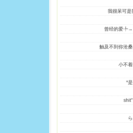
我很呆可是我
曾经的爱╄→
触及不到你沧桑
小不着
*
shi
ら