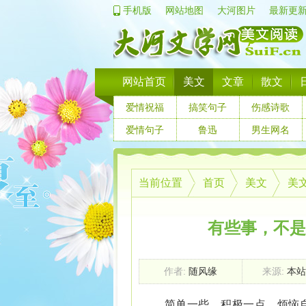
手机版
网站地图
大河图片
最新更
网站首页
美文
文章
散文
爱情祝福
搞笑句子
伤感诗歌
爱情句子
鲁迅
男生网名
当前位置
首页
美文
美
有些事，不是
作者:
随风缘
来源:
本站
简单一些，积极一点，烦恼