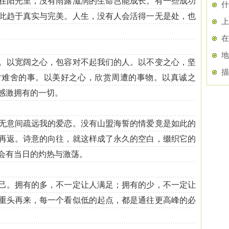
在阳光里，没有雨露滋润的生命岂能成长。有一些成功
此趋于真实与完美。人生，没有人会活得一无是处，也
上
以宽阔之心，包容对不起我们的人。以不变之心，坚
描
对难舍的事。以美好之心，欣赏周遭的事物。以真诚之
感激拥有的一切。
意间疏远我的爱恋。没有山盟海誓的情爱竟是如此的
再返。诗意的向往，就这样成了永久的空白，缀织它的
会有当日的灼热与激荡。
。拥有的多，不一定让人满足；拥有的少，不一定让
重头再来，每一个看似低的起点，都是通往更高峰的必