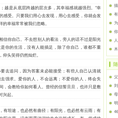
描
越是从底层跨越的层次多，其幸福感就越强烈。“幸
有
的感受。只要我们用心去发现，用心去感受，你就会发
为
样的幸福常常被我们忽略。
你
信你自己。不去想别人的看法，旁人的话不过是阳光
这是你的生活，没有人能插足，除了你自己，谁都不重
木
，仰头笑得仍然灿烂。
随
去追问，因为答案未必能接受；有些人自己认清就
父
能去强求。爱你的人，不会远离；不爱你的人，终会失
​
间，会教给你如何看人。曾经的信誓旦旦，也许只是敷
母
时兴起。
明
有坦途，也必然有曲径；有阳光，也必然有云雨；有
4