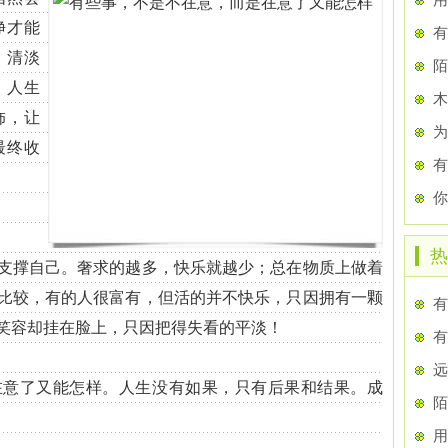
净才能
有
，清淡
。人生
木
饰，让
为
最终收
有
你
热
撑自己。奢求的越多，快乐就越少；总在物质上做着
比较，有的人很富有，但活的并不快乐，只因拥有一颗
笑容却挂在脸上，只因把得失看的平淡！
有
远
了又能怎样。人生没有如果，只有后果和结果。成
用