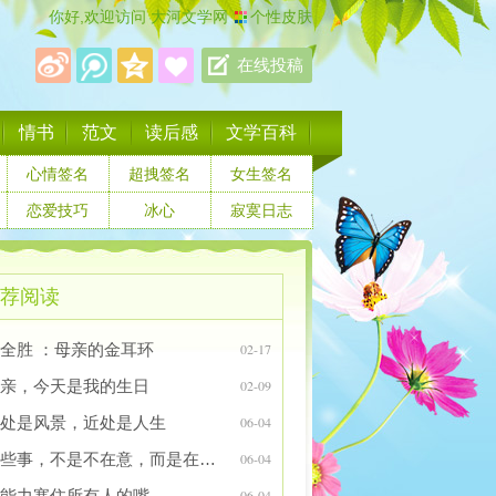
你好,欢迎访问
大河文学网
个性皮肤
在线投稿
情书
范文
读后感
文学百科
心情签名
超拽签名
女生签名
恋爱技巧
冰心
寂寞日志
荐阅读
刘全胜 ：母亲的金耳环
02-17
亲，今天是我的生日
02-09
处是风景，近处是人生
06-04
有些事，不是不在意，而是在意了又能怎样
06-04
能力塞住所有人的嘴
06-04