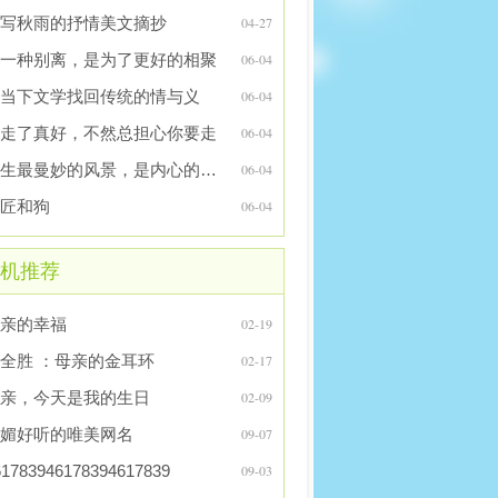
写秋雨的抒情美文摘抄
04-27
一种别离，是为了更好的相聚
06-04
当下文学找回传统的情与义
06-04
走了真好，不然总担心你要走
06-04
人生最曼妙的风景，是内心的淡定和从容
06-04
匠和狗
06-04
机推荐
亲的幸福
02-19
刘全胜 ：母亲的金耳环
02-17
亲，今天是我的生日
02-09
媚好听的唯美网名
09-07
61783946178394617839
09-03