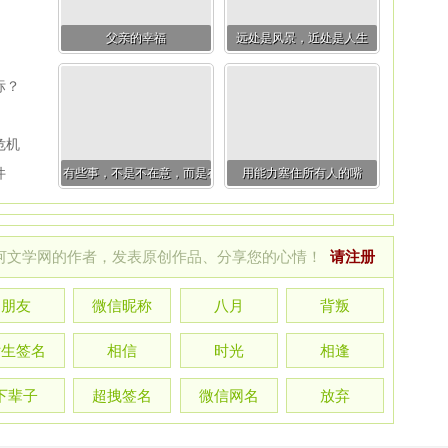
父亲的幸福
远处是风景，近处是人生
标？
危机
件
有些事，不是不在意，而是在意了又能怎样
用能力塞住所有人的嘴
河文学网的作者，发表原创作品、分享您的心情！
请注册
朋友
微信昵称
八月
背叛
女生签名
相信
时光
相逢
下辈子
超拽签名
微信网名
放弃