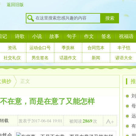
新
返回旧版
搜索
日记
诗歌
小说
故事
句子
作文
签名
祝福语
资讯
运动会口号
季羡林
合同范本
丰子恺
社交礼仪
男生签名
话题作文
新闻
谚语大全
推
文摘抄
正文
​
不在意，而是在意了又能怎样
母
远
2869
2017-06-04 19:01
转载
发表于
被阅读
次
自然会
用