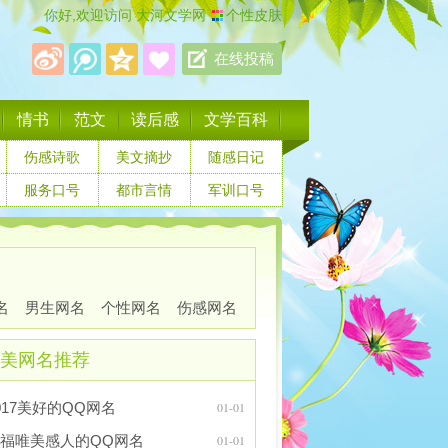
你好,欢迎访问
大河文学网
个性皮肤
在线投稿
情书
范文
读后感
文学百科
伤感诗歌
美文摘抄
随感日记
服务口号
都市言情
军训口号
名
男生网名
个性网名
伤感网名
美网名推荐
017美好的QQ网名
01-01
福唯美感人的QQ网名
01-01