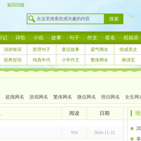
新
返回旧版
搜索
日记
诗歌
小说
故事
句子
作文
签名
祝福语
演讲致词
哲理句子
童话故事
霸气网名
情感美文
祝寿贺词
纯真年代
小学作文
繁体网名
林清玄
名
超拽网名
游戏网名
繁体网名
微信网名
情侣网名
女生网
唯
题
阅读
日期
2
954
2016-11-22
幸