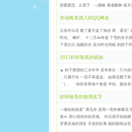
甜蜜爱恋。Δ 雨下╰っ拥吻 潇魂蝶舞 漫天蒲
幸福唯美感人的QQ网名
尘埃开出花 暖了夏天蓝了海@ 再、遇见° 
时光。 枫叶、 十二月de奇迹 下雪的冬天很
下雪次日 温暖的光 花与时光同眠 斜阳下45° 
2017好听唯美的昵称
▲ 秋千摇摆的三水年华 若有来生╰只为你
，只属于你 一切不再遥远。 如果还囿下辈子
「］、 ╰聆听世界每个角度 寻找、那份专属的
好听唯美的微博名字
一撮枯枝敗葉° 遇见你 是我一世的春暖花 
落℡ 用心侵蚀你的灵魂。 向日葵开始妩媚
穿透灵魂的强音 天使的距离 她的眼睛会笑 ___