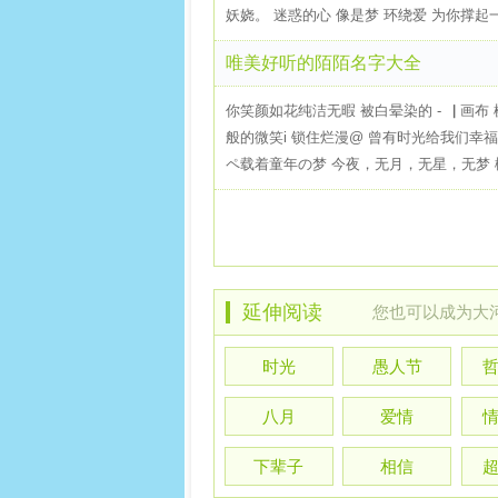
妖娆。 迷惑的心 像是梦 环绕爱 为你撑起一片
唯美好听的陌陌名字大全
你笑颜如花纯洁无暇 被白晕染的 -▕ 画布
般的微笑i 锁住烂漫@ 曾有时光给我们幸
ペ载着童年の梦 今夜，无月，无星，无梦 櫻
延伸阅读
您也可以
成为大
时光
愚人节
八月
爱情
下辈子
相信