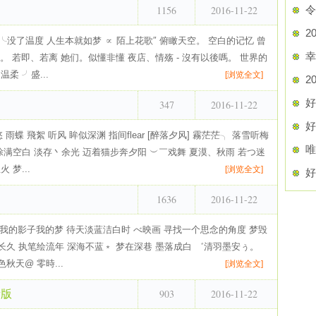
1156
2016-11-22
令
2
没了温度 人生本就如梦 ∝ 陌上花歌″ 俯瞰天空。 空白的记忆 曾
幸
。 若即、若离 她们。似懂非懂 夜店、情殇 - 沒有以後嗎。 世界的
柔 ╯盛...
[浏览全文]
2
好
347
2016-11-22
好
 雨蝶 飛絮 听风 眸似深渊 指间flear [醉落夕风] 霧茫茫╮ 落雪听梅
唯
涂满空白 淡存丶余光 迈着猫步奔夕阳 ︶￣戏舞 夏漠、秋雨 若つ迷
 梦...
[浏览全文]
好
1636
2016-11-22
 我的影子我的梦 待天淡蓝洁白时 べ映画 寻找一个思念的角度 梦毁
梦长久 执笔绘流年 深海不蓝﹡ 梦在深巷 墨落成白 ゛清羽墨安ぅ。
秋天@ 零時...
[浏览全文]
903
2016-11-22
新版