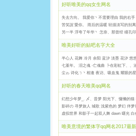
好听唯美的qq女生网名
失去方向。 我爱你丶不需要理由 我的右手╰
苦笑說‘愛你。 雨后的温暖 轻描淡写的别离
另一半 浮夸了年华丶 怎奈、那曾经 瞳孔印温
唯美好听的贴吧名字大全
半心人 花舞 冷月 余阳 蓝汐 淡墨 花汐 悠悠
七堇年。 泪之魂 -亡魂曲 ┡在彩虹下、、
尘ゎ 诗化ㄋ丶相逢 夜访、吸血鬼 耀眼的星火
好听的春天唯美qq网名
幻想少年梦_. 〆、昔梦 阳光下、慵懒的猫
影碎の 寻梦旅人 城歌 浅紫色的 梦幻 伴
虚拟世界 和影子一起双人舞 dawn 曙光 白色
唯美意境的繁体字qq网名2017最