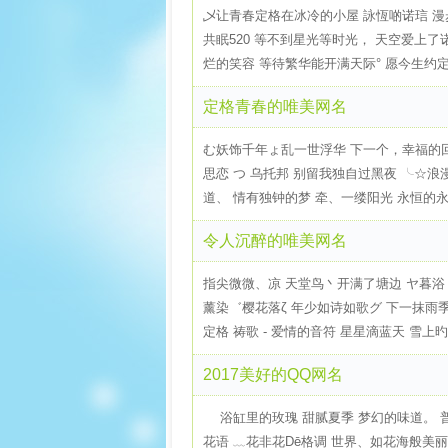
乄让青春定格在冰冷的小屋 詠恆啲诺琂 漫
共眠520 等不到星光等时光， 天空爱上了
烂的笑容 等待繁华能开满天际° 愿今生约定
定格青春的唯美网名
む妖饰千年ょ乱一世浮华 下一个，幸福的回
思恋 つ 乌托邦 别留我独自过黑夜 ╰☆浪
道、 情有独钟的梦 牵、一缕阳光 永恒的永恒
令人沉醉的唯美网名
指尖微微、凉 天堂鸟丶开满了塘边 ヤ暮浴ゞ晨
薰染゛樱花落ζ 年少如诗如歌グ 下一抹雨季、
定格 祷歌 - 爱情的音符 星星滴蓝天 雪上旳蝴
2017美好的QQ网名
ゞ 浴缸里的玫瑰 甜腻夏季 梦幻的味道。 普罗
花语 ﹏花非花Dē格调 世界、如花海般美丽