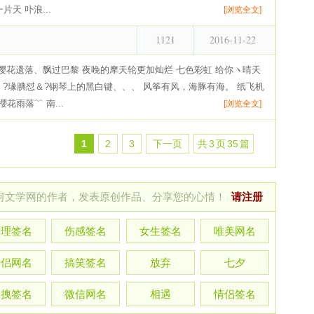
天 卟浪...
[浏览全文]
1121
2016-11-22
 樱花遗落、飘过巴黎 夜晚的摩天轮更加灿烂 七色彩虹 给你ヽ晴天
福 ?瑑腆怼＆?钢琴上的黑白键、、、 风筝有风，海豚有海。 纸飞机
花雨落﹌ 南...
[浏览全文]
1
2
3
下一页
共
3
页
35
篇
河文学网的作者，发表原创作品、分享您的心情！
请注册
哲理签名
伤感签名
女生签名
唯美网名
情侣网名
搞笑签名
放弃
七夕
超拽签名
微信网名
相遇
情侣签名