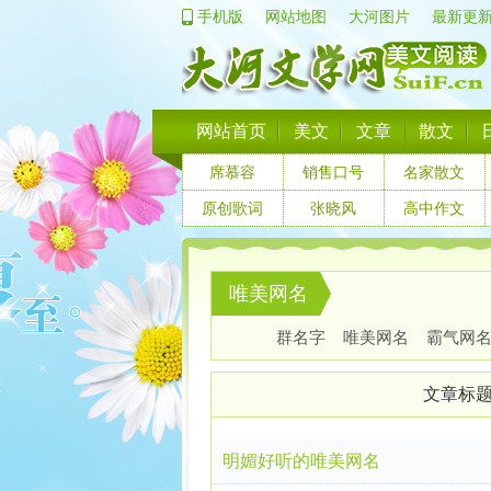
手机版
网站地图
大河图片
最新更
网站首页
美文
文章
散文
席慕容
销售口号
名家散文
原创歌词
张晓风
高中作文
唯美网名
群名字
唯美网名
霸气网
文章标
明媚好听的唯美网名