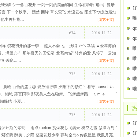
步巴黎 シ一念百花开 一闪一闪的美丽瞬间 生命在聆听 爾ф氵曼埗
好
诺言 下一个秋季、 嫣然 回眸 草长莺飞 水流云在 阳光下つ绽放最灿
唯
他生再拥抱...
[浏览全文]
q
674
2016-11-22
q
眸 樱花初开的那一季ゞ 超人不会飞。 浅唱_/~↘幸諨 ▲爱琴海的
唯
漫。满屋☆╯ 那年夏天的回忆录′ 北慕南城° 转角的爱 风停了，云知
唯
 破晓←...
[浏览全文]
唯
775
2016-11-22
唯
曦 百合的盛世恋 愛放進行李 夕阳下的彩虹丶 相守 sunset い
唯
倾城 落寞雨季 那夜美人鱼在独舞。 飞舞般舞蹈、 Ｓmile____゛
蝶结 小夏...
[浏览全文]
热
273
2016-11-22
好
旺斯的紫韵ゝ 雨点xuelian 赏烟花じ飞满天 樱空之雪 @泽西岛 ˇ
好
 紫罂粟 醉美，夕阳 罂栗花般少季 夢与空岛o 你数星星 我数月亮、