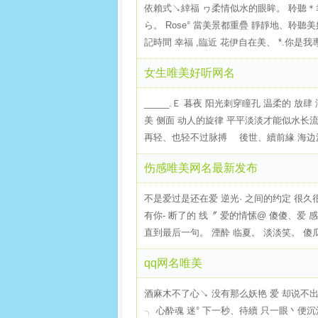
依賴式↘緈福 ヮ柔情似水的眼眸。 聆聽＊
ら。 Rose° 當美景都重疊 靜靜地、聆
記時間 幸福 ,臨近 花伊自在美、 *.你是我
女生唯美好听网名
_____.Ｅ 暮夜 阳光刺穿瞳孔 温柔的 
美 侧面 动人的旋律 平平淡淡才能似水长
再轻、也轻不过脉搏ゝ 後世、續前緣 海边沙
伤感唯美网名最新发布
不是爱过是还在爱 逆光· 之间的约定 很久
有你- 断了的 线〞 爱的情愫@ 傻傻、爱
直到最后一句。 湮酔 临夏。 淡淡笑。 傻瓜
qq网名唯美
酒麻木不了心↘ 没有那么妖艳 爱 却说不
╮ 心酔魂 迷° 下一秒、待續 只一眼丶便