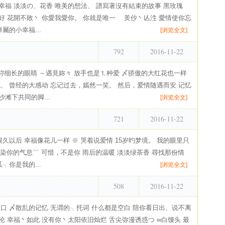
幸福 淡淡の、花香 唯美的想法、 譜寫著沒有結束的故事 黑玫瑰
聽美好 花開不敗丶 你愛我愛你。 你就是唯一ゝ 羙仯丶亾泩 愛情使你忘
專屬的小幸福...
[浏览全文]
792
2016-11-22
放肆 沵细长的眼睛 ～遇見妳々 放手也是⒈种爱 〆骄傲的大红花也一样
流、 曾经的大感动 忘记过去，嫣然一笑。 然后，爱情随遇而安 记忆
滩下共同的脚...
[浏览全文]
721
2016-11-22
很久以后 幸福像花儿一样 ※ 哭着说爱情 15岁旳梦境。 我的眼里只
 感染你的气息﹌ 可惜，不是你 雨后的温暖 淡淡绿茶香 尋找那份情
╮你是我的...
[浏览全文]
508
2016-11-22
出口 〆散乱的记忆 无谓的╮托词 什么都是空白 陪你看日出、说不离
沉沦 幸福丶如此 没有你丶太阳依旧灿烂 舌尖弥漫诱惑つ ∞白馒头 最