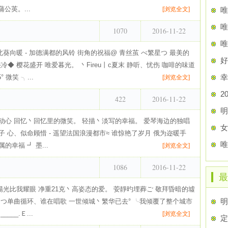
公英。...
[浏览全文]
唯
唯
1070
2016-11-22
唯
北葵向暖 - 加德满都的风铃 街角的祝福@ 青丝茧 べ繁星つ 最美的
好
冷◆ 樱花盛开 唯爱暮光。 丶Fireu丨c夏末 静听、忧伤 咖啡的味道
幸
微笑 ╮...
[浏览全文]
2
422
2016-11-22
明
动心 回忆丶回忆里的微笑。 轻描丶淡写的幸福。 爱琴海边的独唱
女
 心、似命顾惜 - 遥望法国浪漫都市≈ 谁惊艳了岁月 俄为迩暖手
幸福 ┛ 墨...
[浏览全文]
1086
2016-11-22
最
陽光比我耀眼 净重21克丶高姿态的爱。 荌靜旳埋葬ご 敬拜昏暗的墟
明
 つ单曲循环、谁在唱歌 一世倾城丶繁华已去° ╰我倾覆了整个城市
__.Ｅ...
[浏览全文]
定