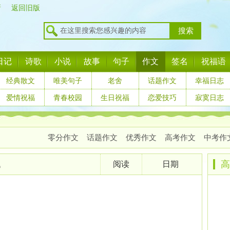
新
返回旧版
搜索
日记
诗歌
小说
故事
句子
作文
签名
祝福语
经典散文
唯美句子
老舍
话题作文
幸福日志
爱情祝福
青春校园
生日祝福
恋爱技巧
寂寞日志
零分作文
话题作文
优秀作文
高考作文
中考作
高
题
阅读
日期