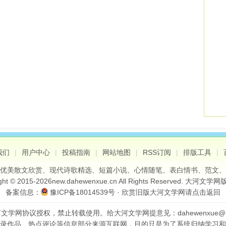
我们
|
用户中心
|
投稿指南
|
网站地图
|
RSS订阅
|
排版工具
|
优美散文欣赏
、
现代诗歌精选
、
短篇小说
、
心情随笔
、
表白情书
、
范文
、
ght © 2015-
2026
new.dahewenxue.cn
All Rights Reserved.
大河文学网
备案信息：
豫ICP备18014539号
· 欣赏旧版
大河文学网请点击
返回
文学网协议授权，禁止转载使用。给大河文学网提意见：dahewenxue@16
录作品、热点评论等信息部分来源互联网，目的只是为了系统归纳学习和