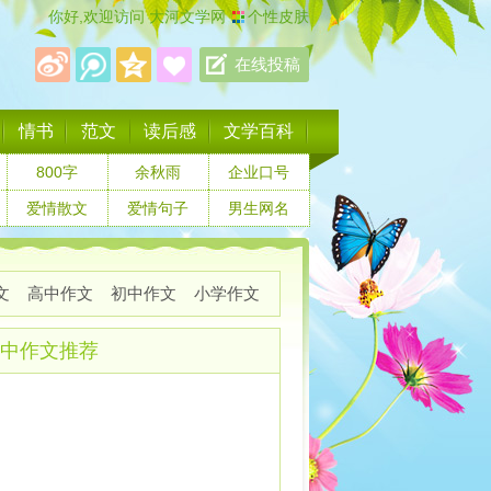
你好,欢迎访问
大河文学网
个性皮肤
在线投稿
情书
范文
读后感
文学百科
800字
余秋雨
企业口号
爱情散文
爱情句子
男生网名
文
高中作文
初中作文
小学作文
中作文推荐